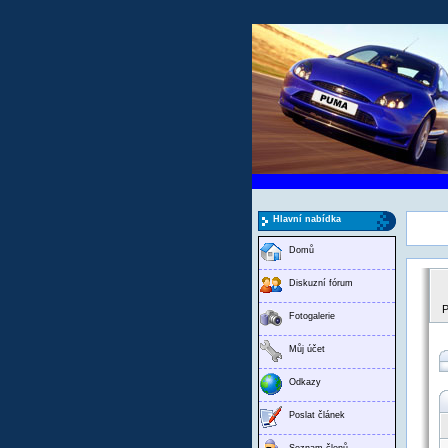
Hlavní nabídka
Domů
Diskuzní fórum
P
Fotogalerie
Můj účet
Odkazy
Poslat článek
Seznam členů