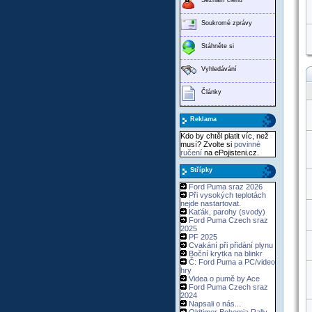
Soukromé zprávy
Stáhněte si
Vyhledávání
Články
Reklama
Kdo by chtěl platit víc, než
musí? Zvolte si
povinné
ručení
na ePojisteni.cz.
Střípky
Ford Puma sraz 2026
Při vysokých teplotách
nejde nastartovat.
Kaťák, parohy (svody)
Ford Puma Czech sraz
2025
PF 2025
Cvakání při přidání plynu
Boční krytka na blinkr
Č: Ford Puma a PC/video
hry
Videa o pumě by Ace
Ford Puma Czech sraz
2024
Napsali o nás...