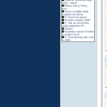
Oldtimer Bohemia Rally
2023 - report
Řekni, kde ty Pumy
jsou...
Puma v malém aneb
modýlky do sbírky
Č: Ford Fan Award
Prodám rozpěru OMP
Č: Jak do servisního
módu palubního PC
Články
Expedice starým Fordem
za polární kruh
P: Ford Mondeo Mk.3 5D
rv.2004