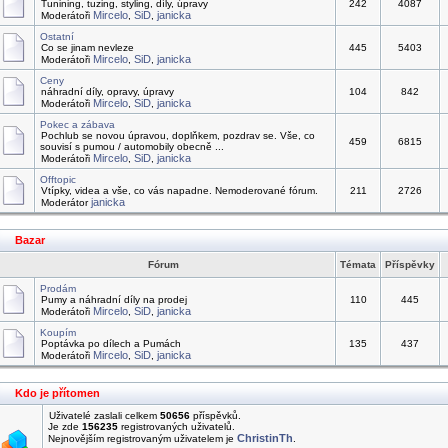
Tunining, tuzing, styling, díly, úpravy
242
4087
Mircelo
SiD
janicka
Moderátoři
,
,
Ostatní
Co se jinam nevleze
445
5403
Mircelo
SiD
janicka
Moderátoři
,
,
Ceny
náhradní díly, opravy, úpravy
104
842
Mircelo
SiD
janicka
Moderátoři
,
,
Pokec a zábava
Pochlub se novou úpravou, doplňkem, pozdrav se. Vše, co
459
6815
souvisí s pumou / automobily obecně ...
Mircelo
SiD
janicka
Moderátoři
,
,
Offtopic
Vtípky, videa a vše, co vás napadne. Nemoderované fórum.
211
2726
janicka
Moderátor
Bazar
Fórum
Témata
Příspěvky
Prodám
Pumy a náhradní díly na prodej
110
445
Mircelo
SiD
janicka
Moderátoři
,
,
Koupím
Poptávka po dílech a Pumách
135
437
Mircelo
SiD
janicka
Moderátoři
,
,
Kdo je přítomen
Uživatelé zaslali celkem
50656
příspěvků.
Je zde
156235
registrovaných uživatelů.
ChristinTh
Nejnovějším registrovaným uživatelem je
.