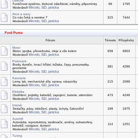
Obecně
Funkčnost systému, klubové záležitosti, náměty, připomínky
99
1795
Mircelo
SiD
janicka
Moderátoři
,
,
Akce a srazy
Co nás čeká a nemine ?
315
7444
Mircelo
SiD
janicka
Moderátoři
,
,
Ford Puma
Fórum
Témata
Příspěvky
Motor
Motor, spojka, převedovka, oleje a vše kolem
658
6803
Mircelo
SiD
janicka
Moderátoři
,
,
Podvozek
Brzdy, tlumiče, hnací hřídel, ložiska, čepy, pneumatiky,
381
4286
geometrie
Mircelo
SiD
janicka
Moderátoři
,
,
Karoserie
Lemy, lak, mechanické díly, opravy, nárazníky
215
2099
Mircelo
SiD
janicka
Moderátoři
,
,
Elektrika
Osvětlení, pojistky, kabeláž, zapojení, baterie, alternátor
473
4248
Mircelo
SiD
janicka
Moderátoři
,
,
Interiér
Sedačky, pásy, obložení, plasty, úchyty, čalounění
199
1975
Mircelo
SiD
janicka
Moderátoři
,
,
Autohifi
Autorádia, reproduktory, zesilovače, antény, subwoofery,
114
1251
kabeláž, navigace, tlumení
Mircelo
SiD
janicka
Moderátoři
,
,
Tuning