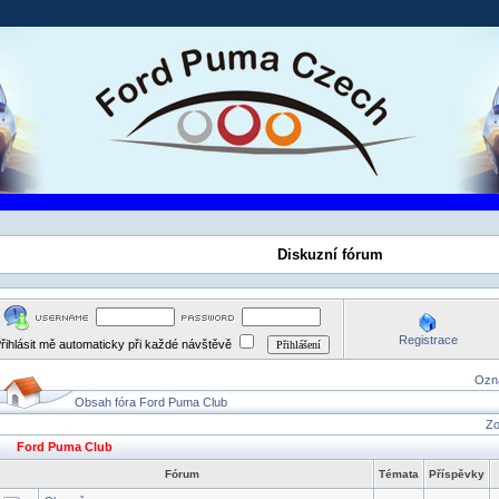
Diskuzní fórum
Registrace
řihlásit mě automaticky při každé návštěvě
Ozna
Obsah fóra Ford Puma Club
Zo
Ford Puma Club
Fórum
Témata
Příspěvky