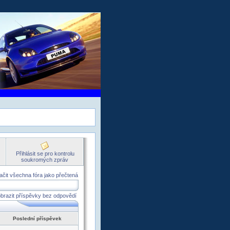
Přihlásit se pro kontrolu
soukromých zpráv
čit všechna fóra jako přečtená
brazit příspěvky bez odpovědí
Poslední příspěvek