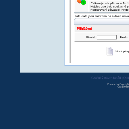
Celkem je zde přítomno
0
uži
Nejvíce zde bylo současně 
Registrovaní uživatelé: nikd
Tato data jsou založena na aktivitě uživ
Přihlášení
Uživatel:
Heslo
Nové přís
Grafický návrh fasád
Qui
|
Powered by Copyrigh
Čas potřebn