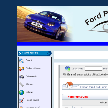
Hlavní nabídka
Domů
Diskuzní fórum
Přihlásit mě automaticky při každé ná
Fotogalerie
Můj účet
Obsah fóra Ford Puma
Odkazy
Ford Puma Club
Poslat článek
Fórum
Seznam členů