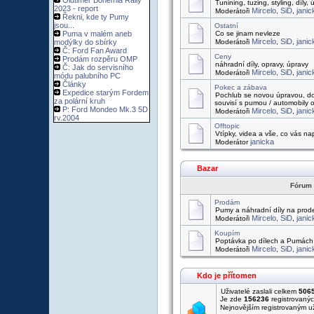
Oldtimer Bohemia Rally
Tunining, tuzing, styling, díly,
2023 - report
Mircelo
SiD
janic
Moderátoři
,
,
Řekni, kde ty Pumy
jsou...
Ostatní
Puma v malém aneb
Co se jinam nevleze
Mircelo
SiD
janic
modýlky do sbírky
Moderátoři
,
,
Č: Ford Fan Award
Ceny
Prodám rozpěru OMP
náhradní díly, opravy, úpravy
Č: Jak do servisního
Mircelo
SiD
janic
Moderátoři
,
,
módu palubního PC
Články
Pokec a zábava
Expedice starým Fordem
Pochlub se novou úpravou, do
za polární kruh
souvisí s pumou / automobily o
P: Ford Mondeo Mk.3 5D
Mircelo
SiD
janic
Moderátoři
,
,
rv.2004
Offtopic
Vtípky, videa a vše, co vás 
janicka
Moderátor
Bazar
Fórum
Prodám
Pumy a náhradní díly na prod
Mircelo
SiD
janic
Moderátoři
,
,
Koupím
Poptávka po dílech a Pumách
Mircelo
SiD
janic
Moderátoři
,
,
Kdo je přítomen
Uživatelé zaslali celkem
506
Je zde
156236
registrovanýc
Nejnovějším registrovaným u