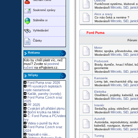
Obecně
Funkčnost systému, klubové zá
Mircelo
SiD
janic
Moderátoři
,
,
Soukromé zprávy
Akce a srazy
Co nás čeká a nemine ?
Stáhněte si
Mircelo
SiD
janic
Moderátoři
,
,
Vyhledávání
Ford Puma
Fórum
Články
Motor
Motor, spojka, převedovka, ol
Reklama
Mircelo
SiD
janic
Moderátoři
,
,
Kdo by chtěl platit víc, než
Podvozek
musí? Zvolte si
povinné
Brzdy, tlumiče, hnací hřídel, l
ručení
na ePojisteni.cz.
geometrie
Mircelo
SiD
janic
Moderátoři
,
,
Střípky
Karoserie
Lemy, lak, mechanické díly, op
Ford Puma sraz 2026
Mircelo
SiD
janic
Moderátoři
,
,
Při vysokých teplotách
nejde nastartovat.
Elektrika
Kaťák, parohy (svody)
Osvětlení, pojistky, kabeláž, za
Ford Puma Czech sraz
Mircelo
SiD
janic
Moderátoři
,
,
2025
PF 2025
Interiér
Cvakání při přidání plynu
Sedačky, pásy, obložení, plast
Boční krytka na blinkr
Mircelo
SiD
janic
Moderátoři
,
,
Č: Ford Puma a PC/video
Autohifi
hry
Autorádia, reproduktory, zesil
Videa o pumě by Ace
kabeláž, navigace, tlumení
Ford Puma Czech sraz
Mircelo
SiD
janic
Moderátoři
,
,
2024
Napsali o nás...
Tuning