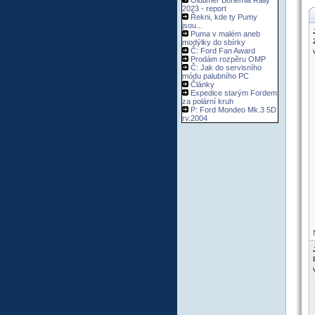
Oldtimer Bohemia Rally
2023 - report
Řekni, kde ty Pumy
jsou...
Puma v malém aneb
modýlky do sbírky
Č: Ford Fan Award
Prodám rozpěru OMP
Č: Jak do servisního
módu palubního PC
Články
Expedice starým Fordem
za polární kruh
P: Ford Mondeo Mk.3 5D
rv.2004