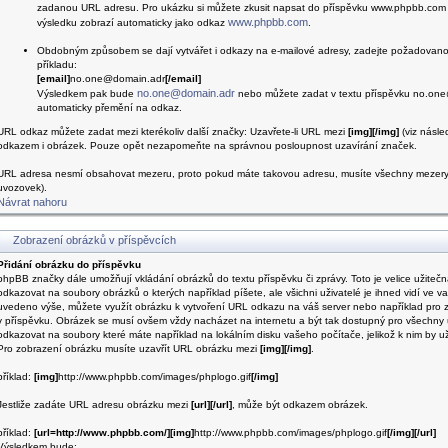
zadanou URL adresu. Pro ukázku si můžete zkusit napsat do příspěvku www.phpbb.com a
www.phpbb.com
výsledku zobrazí automaticky jako odkaz
.
Obdobným způsobem se dají vytvářet i odkazy na e-mailové adresy, zadejte požadovano
příkladu:
[email]
no.one@domain.adr
[/email]
no.one@domain.adr
Výsledkem pak bude
nebo můžete zadat v textu příspěvku no.one
automaticky přemění na odkaz.
URL odkaz můžete zadat mezi kterékoliv další značky: Uzavřete-li URL mezi
[img][/img]
(viz násle
odkazem i obrázek. Pouze opět nezapomeňte na správnou posloupnost uzavírání značek.
URL adresa nesmí obsahovat mezeru, proto pokud máte takovou adresu, musíte všechny mezery 
uvozovek).
Návrat nahoru
Zobrazení obrázků v příspěvcích
Přidání obrázku do příspěvku
phpBB značky dále umožňují vkládání obrázků do textu příspěvku či zprávy. Toto je velice užitečn
odkazovat na soubory obrázků o kterých například píšete, ale všichni uživatelé je ihned vidí ve v
uvedeno výše, můžete využít obrázku k vytvoření URL odkazu na váš server nebo například pro
v příspěvku. Obrázek se musí ovšem vždy nacházet na internetu a být tak dostupný pro všechny u
odkazovat na soubory které máte například na lokálním disku vašeho počítače, jelikož k nim by uži
Pro zobrazení obrázku musíte uzavřít URL obrázku mezi
[img][/img]
.
příklad:
[img]
http://www.phpbb.com/images/phplogo.gif
[/img]
Jestliže zadáte URL adresu obrázku mezi
[url][/url]
, může být odkazem obrázek.
příklad:
[url=http://www.phpbb.com/][img]
http://www.phpbb.com/images/phplogo.gif
[/img][/url]
Výsledkem bude: