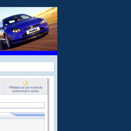
Přihlásit se pro kontrolu
soukromých zpráv