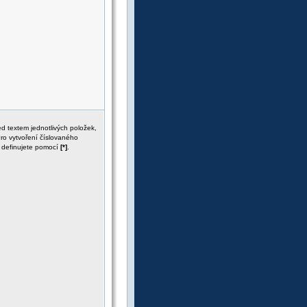
d textem jednotlivých položek,
ro vytvoření číslovaného
 definujete pomocí
[*]
.