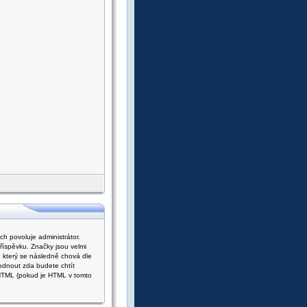
h povoluje administrátor.
říspěvku. Značky jsou velmi
, který se následně chová dle
odnout zda budete chtít
t HTML (pokud je HTML v tomto