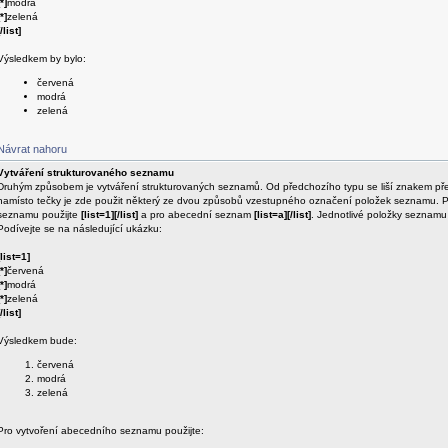
[*]
modrá
[*]
zelená
[/list]
Výsledkem by bylo:
červená
modrá
zelená
Návrat nahoru
Vytváření strukturovaného seznamu
Druhým způsobem je vytváření strukturovaných seznamů. Od předchozího typu se liší znakem pře
namísto tečky je zde použit některý ze dvou způsobů vzestupného označení položek seznamu. P
seznamu použijte
[list=1][/list]
a pro abecední seznam
[list=a][/list]
. Jednotlivé položky seznamu
Podívejte se na následující ukázku:
[list=1]
[*]
červená
[*]
modrá
[*]
zelená
[/list]
Výsledkem bude:
červená
modrá
zelená
Pro vytvoření abecedního seznamu použijte: