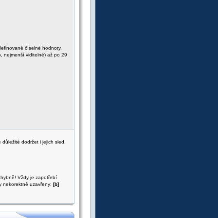
definované číselné hodnoty,
o, nejmenší viditelné) až po 29
ůležité dodržet i jejich sled.
chybně! Vždy je zapotřebí
ky nekorektně uzavřeny:
[b]