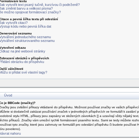
Formátování textu
Jak vytvořit text psaný tučně, kurzívou či podtrženě?
Jak změnit barvu a velikost písma?
Je možno spojovat formátovací značky?
Citace a pevná šířka textu při odeslání
Jak vytvořit citaci?
Výstup kódu nebo pevná šířka dat
Generování seznamu
Vytváření jednoduchého seznamu
Vytváření strukturovaného seznamu
Vytvoření odkazu
Odkaz na jiné webové stránky
Zobrazení obrázků v příspěvcích
Přidání obrázku do příspěvku
Další záležitosti
Můžu si přidat své vlastní tagy?
Úvod
Co je BBCode (značky)?
Značky jsou zvláštní příkazy vkládané do příspěvku. Možnost používat značky ve vašich příspěvcíc
Můžete si dodatečně zakázat používání značek v jednotlivých příspěvcích ve formuláři k zaslání p
podobné stylu HTML, příkazy jsou zapsány ve složených závorkách [] a uzavírají vždy nějaký text
těchto příkazů. Značky vám umožní rychlé formátovaní psaného textu. Sami se tedy můžete rozh
používat tyto značky, které jsou zahrnuty ve formuláři pro odeslání příspěvku či budete používa
fóru povoleno).
Návrat nahoru