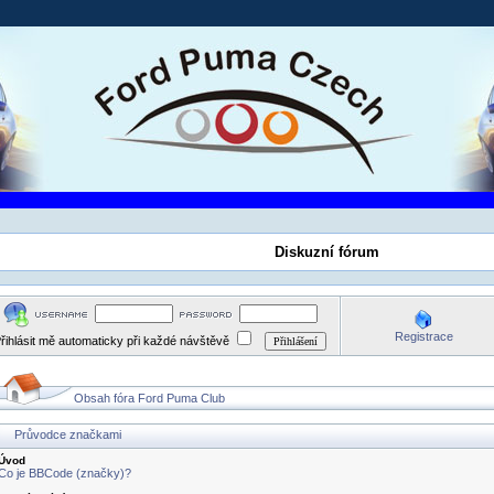
Diskuzní fórum
Registrace
řihlásit mě automaticky při každé návštěvě
Obsah fóra Ford Puma Club
Průvodce značkami
Úvod
Co je BBCode (značky)?