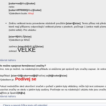
[color=red]
Ahoj!
[/color]
nebo
[color=#FF0000]
Ahoj!
[/color]
Výsledkem bude:
Ahoj!
Změnu velikosti textu provedeme obdobně použitím
[size=][/size]
. Tento příkaz má před
které mají přiřazenu odpovídající velikosti písma v pixelech, počínaje 1 (velice malé písm
(velmi velké). Pro ukázku:
[size=9]
MALÉ
[/size]
Výsledkem je
MALÉ
zatímco
[size=24]
VELKÉ
[/size]
VELKÉ
zobrazí
Návrat nahoru
Je možno spojovat formátovací značky?
Ano, toto je možné, na následujícím příkladu si ukážeme jak správně tyto značky zapsat. Je velice d
Například:
[size=18][color=red][b]
Podívej se
[/b][/color][/size]
Podívej se
Výsledkem je:
Pokud nedodržíte sled ukončení značek v pořadí v jakém byly vkládány, může být text zobrazen 
uzavírat značky ve sledu v jakém byly zadány. Podívejte se na následující ukázku kde jsou znač
[u]
Toto je špatně
[/b][/u]
.
Návrat nahoru
Citace a pevná šířka textu při odeslání