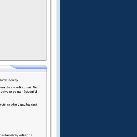
ilové adresy.
rou chcete odkazovat. Text
dívejte se na následující
otevře se vám v novém okně
ky automaticky odkaz na