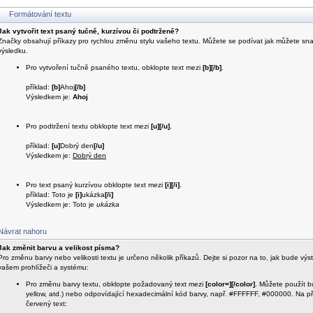
Formátování textu
Jak vytvořit text psaný tučně, kurzívou či podtrženě?
Značky obsahují příkazy pro rychlou změnu stylu vašeho textu. Můžete se podívat jak můžete
výsledku.
Pro vytvoření tučně psaného textu, obklopte text mezi
[b][/b]
.
příklad:
[b]
Ahoj
[/b]
Výsledkem je:
Ahoj
Pro podtržení textu obklopte text mezi
[u][/u]
.
příklad:
[u]
Dobrý den
[/u]
Výsledkem je:
Dobrý den
Pro text psaný kurzívou obklopte text mezi
[i][/i]
.
příklad: Toto je
[i]
ukázka
[/i]
Výsledkem je: Toto je
ukázka
Návrat nahoru
Jak změnit barvu a velikost písma?
Pro změnu barvy nebo velikosti textu je určeno několik příkazů. Dejte si pozor na to, jak bude výs
vašem prohlížeči a systému:
Pro změnu barvy textu, obklopte požadovaný text mezi
[color=][/color]
. Můžete použít b
yellow, atd.) nebo odpovídající hexadecimální kód barvy, např. #FFFFFF, #000000. Na pří
červený text: