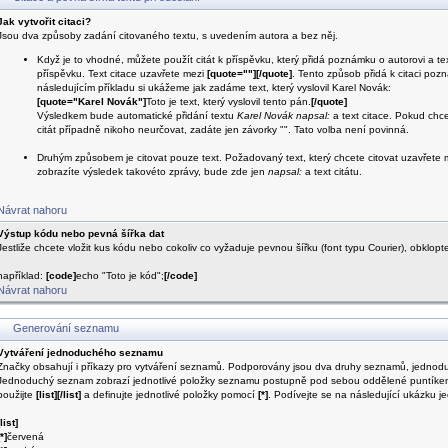
Jak vytvořit citaci?
Jsou dva způsoby zadání citovaného textu, s uvedením autora a bez něj.
Když je to vhodné, můžete použít citát k příspěvku, který přidá poznámku o autorovi a te
příspěvku. Text citace uzavřete mezi
[quote=""][/quote]
. Tento způsob přidá k citaci poz
následujícím příkladu si ukážeme jak zadáme text, který vyslovil Karel Novák:
[quote="Karel Novák"]
Toto je text, který vyslovil tento pán.
[/quote]
Výsledkem bude automatické přidání textu
Karel Novák napsal:
a text citace. Pokud chcet
citát případně nikoho neurčovat, zadáte jen závorky "". Tato volba není povinná.
Druhým způsobem je citovat pouze text. Požadovaný text, který chcete citovat uzavřete
zobrazíte výsledek takovéto zprávy, bude zde jen
napsal:
a text citátu.
Návrat nahoru
Výstup kódu nebo pevná šířka dat
Jestliže chcete vložit kus kódu nebo cokoliv co vyžaduje pevnou šířku (font typu Courier), obklopt
například:
[code]
echo "Toto je kód";
[/code]
Návrat nahoru
Generování seznamu
Vytváření jednoduchého seznamu
Značky obsahují i příkazy pro vytváření seznamů. Podporovány jsou dva druhy seznamů, jednodu
Jednoduchý seznam zobrazí jednotlivé položky seznamu postupně pod sebou oddělené puntíke
použijte
[list][/list]
a definujte jednotlivé položky pomocí
[*]
. Podívejte se na následující ukázku
[list]
[*]
červená