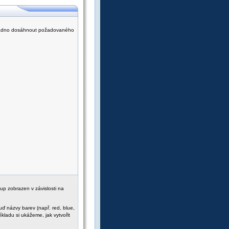
 snadno dosáhnout požadovaného
tup zobrazen v závislosti na
uď názvy barev (např. red, blue,
kladu si ukážeme, jak vytvořit