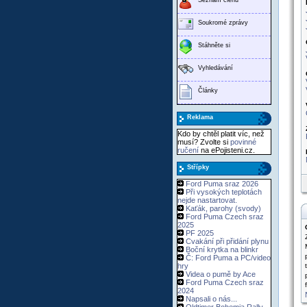
Soukromé zprávy
Stáhněte si
Vyhledávání
Články
Reklama
Kdo by chtěl platit víc, než
musí? Zvolte si
povinné
ručení
na ePojisteni.cz.
Střípky
Ford Puma sraz 2026
Při vysokých teplotách
nejde nastartovat.
Kaťák, parohy (svody)
Ford Puma Czech sraz
2025
PF 2025
Cvakání při přidání plynu
Boční krytka na blinkr
Č: Ford Puma a PC/video
hry
Videa o pumě by Ace
Ford Puma Czech sraz
2024
Napsali o nás...