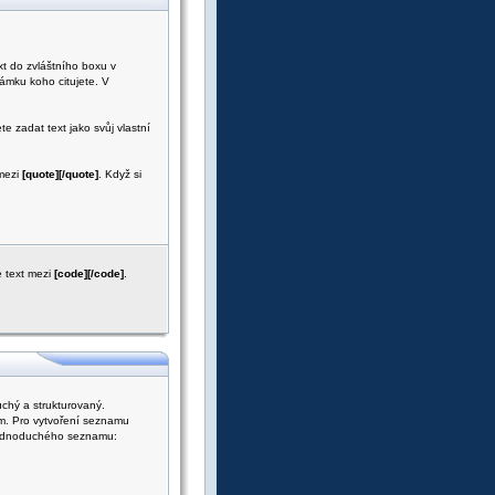
xt do zvláštního boxu v
námku koho citujete. V
e zadat text jako svůj vlastní
 mezi
[quote][/quote]
. Když si
e text mezi
[code][/code]
.
chý a strukturovaný.
m. Pro vytvoření seznamu
 jednoduchého seznamu: