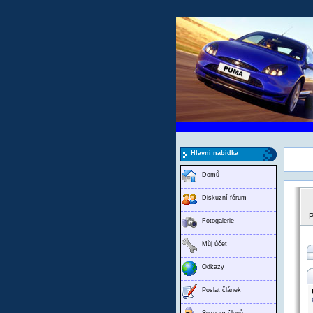
Hlavní nabídka
Domů
Diskuzní fórum
P
Fotogalerie
Můj účet
Odkazy
Poslat článek
Seznam členů