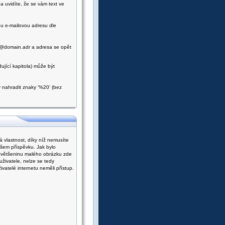
 uvidíte, že se vám text ve
u e-mailovou adresu dle
@domain.adr a adresa se opět
dující kapitola) může být
nahradit znaky '%20' (bez
á vlastnost, díky níž nemusíte
ašem příspěvku. Jak bylo
 zvětšeninu malého obrázku zde
živatele, nelze se tedy
vatelé internetu neměli přístup.