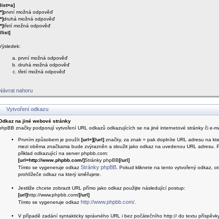
[list=a]
[*]
první možná odpověď
[*]
druhá možná odpověď
[*]
třetí možná odpověď
[/list]
Výsledek:
první možná odpověď
druhá možná odpověď
třetí možná odpověď
Návrat nahoru
Vytvoření odkazu
Odkaz na jiné webové stránky
phpBB značky podporují vytvoření URL odkazů odkazujících se na jiné internetové stránky či e-ma
Prvním způsobem je použít
[url=][/url]
značky, za znak = pak doplníte URL adresu na kte
mezi oběma značkama bude zvýrazněn a sloužit jako odkaz na uvedenou URL adresu. Po
přiklad odkazující na server phpbb.com:
[url=http://www.phpbb.com/]
Stránky phpBB
[/url]
Stránky phpBB
Tímto se vygeneruje odkaz
. Pokud kliknete na tento vytvořený odkaz, 
prohlížeče odkaz na který směřujete.
Jestliže chcete zobrazit URL přímo jako odkaz použijte následující postup:
[url]
http://www.phpbb.com/
[/url]
http://www.phpbb.com/
Tímto se vygeneruje odkaz
.
V případě zadání syntakticky správného URL i bez počátečního http:// do textu příspěv